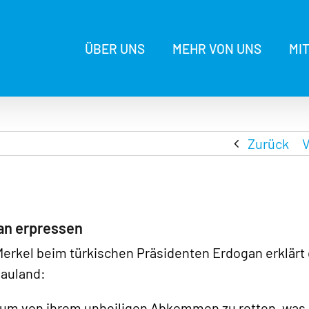
ÜBER UNS
MEHR VON UNS
MI
Zurück
V
gan erpressen
Merkel beim türkischen Präsidenten Erdogan erklärt
Gauland:
ei, um von ihrem unheiligen Abkommen zu retten, was