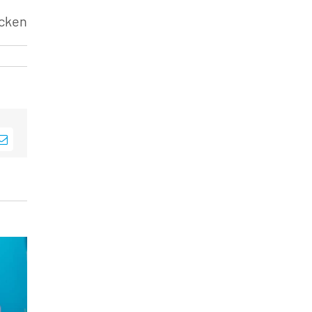
»
cken
sApp
E-
Mail