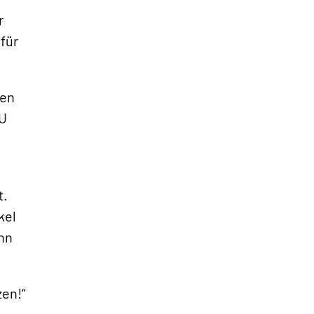
r
für
men
EU
t.
kel
enn
zen!“