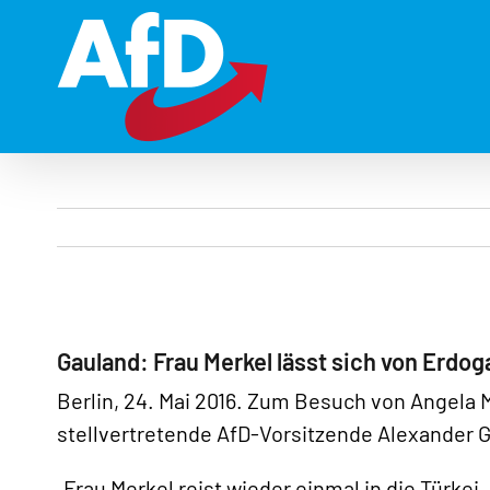
Zum
Inhalt
springen
Gauland: Frau Merkel lässt sich von Erdo
Berlin, 24. Mai 2016. Zum Besuch von Angela 
stellvertretende AfD-Vorsitzende Alexander 
„Frau Merkel reist wieder einmal in die Türk