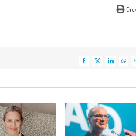
Dru
Facebook
X
LinkedIn
What