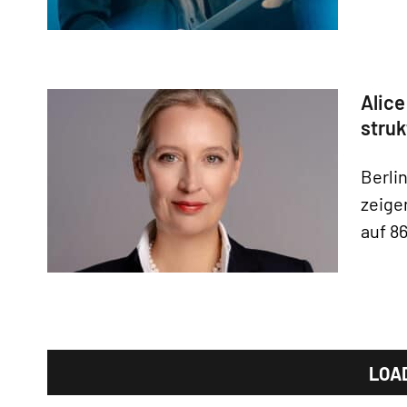
Alice
struk
Berlin
zeige
auf 8
LOA