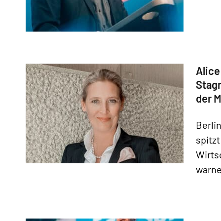
Alice
Stagn
der 
Berlin
spitz
Wirts
warne