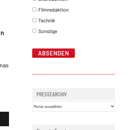
Filmredaktion
Technik
Sonstige
in
Altern
imas
PRESSEARCHIV
PRESSEARCHIV