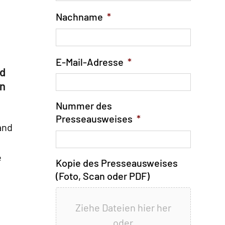
Nachname
*
E-Mail-Adresse
*
nd
en
Nummer des
Presseausweises
*
and
e
Kopie des Presseausweises
(Foto, Scan oder PDF)
Ziehe Dateien hier her
oder