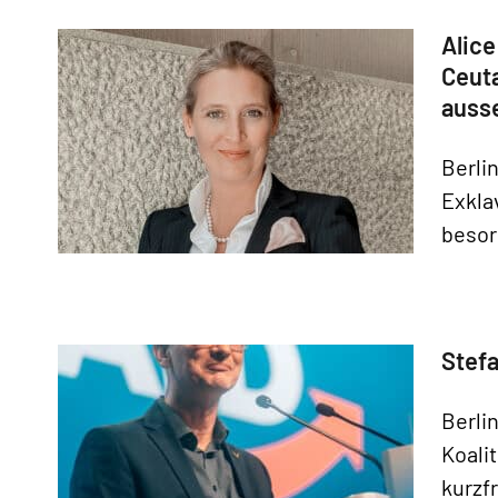
Alice
Ceut
auss
Berli
Exkla
besor
Stefa
Berli
Koali
kurzf