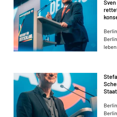
Sven
rette
kons
Berli
Berli
leben
Stefa
Scher
Staa
Berli
Berlin