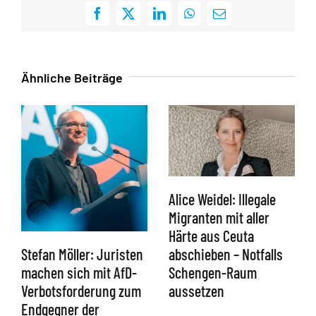
Facebook
X
LinkedIn
WhatsApp
E-
Mail
Ähnliche Beiträge
Alice Weidel: Illegale
Migranten mit aller
Härte aus Ceuta
abschieben – Notfalls
Stefan Möller: Juristen
Schengen-Raum
machen sich mit AfD-
aussetzen
Verbotsforderung zum
Endgegner der