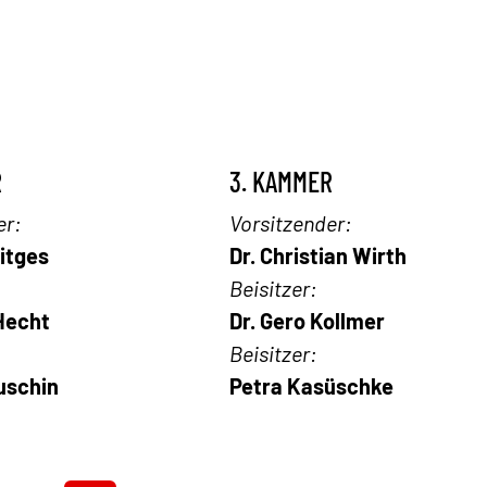
R
3. KAMMER
er:
Vorsitzender:
Ditges
Dr. Christian Wirth
Beisitzer:
Hecht
Dr. Gero Kollmer
Beisitzer:
uschin
Petra Kasüschke