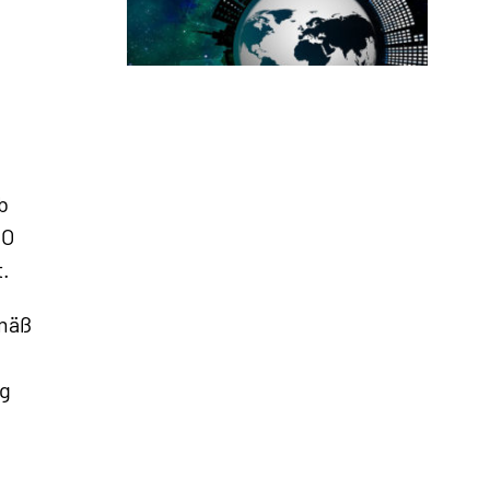
b
Außenpolitik | Sicherheit
GO
t.
emäß
ng