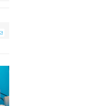
sApp
E-
Mail