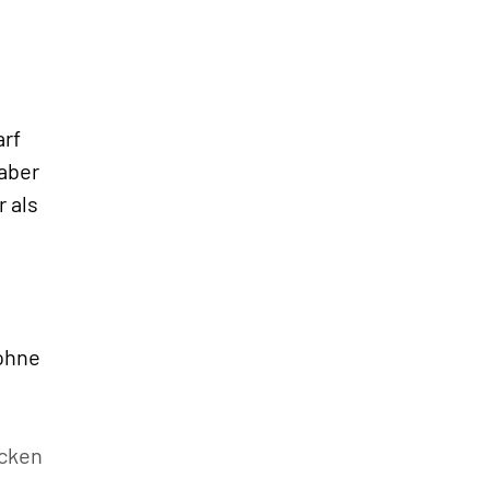
arf
»
 aber
r als
 ohne
cken