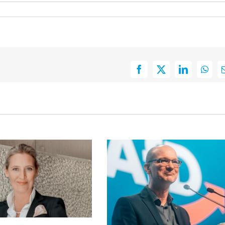
Facebook
X
LinkedIn
What