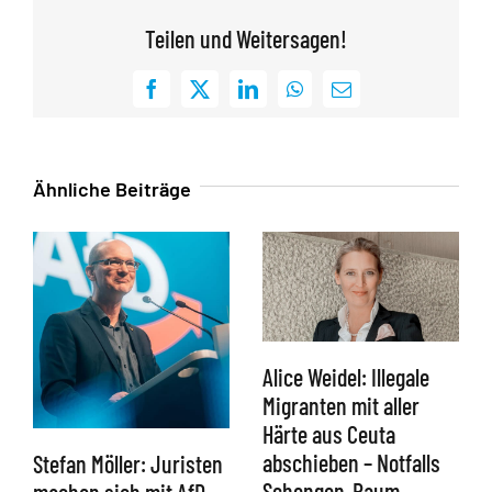
Teilen und Weitersagen!
Facebook
X
LinkedIn
WhatsApp
E-
Mail
Ähnliche Beiträge
Alice Weidel: Illegale
Migranten mit aller
Härte aus Ceuta
abschieben – Notfalls
Stefan Möller: Juristen
Schengen-Raum
machen sich mit AfD-