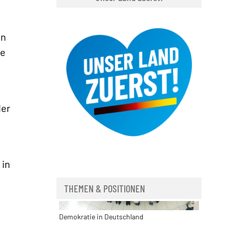
en
ie
»
der
 in
THEMEN & POSITIONEN
Demokratie in Deutschland