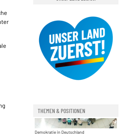
che
nter
ale
n
»
ung
THEMEN & POSITIONEN
Demokratie in Deutschland