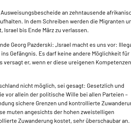
g Ausweisungsbescheide an zehntausende afrikanis
d aufhalten. In dem Schreiben werden die Migranten u
 Israel bis Ende März zu verlassen.
nde Georg Pazderski: „Israel macht es uns vor: Illeg
ns Gefängnis. Es darf keine andere Möglichkeit für
ls versagt er, wenn er diese ureigenen Kompetenze
tschland nicht möglich, sei gesagt: Gesetzlich und
e vor allein der politische Wille bei allen Parteien –
ündung sichere Grenzen und kontrollierte Zuwander
ese muten angesichts der hohen zweistelligen
rollierte Zuwanderung kostet, sehr überschaubar an.