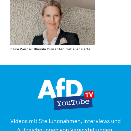
Alice Weidel: Illegale Migranten mit aller Härte
aus Ceuta abschieben – Notfalls Schengen-
Raum aussetzen
31. Juli 2026
Euro | Finanzen | EU
Stefan Möller: Merz-Krise im Juli
Videos mit Stellungnahmen, Interviews und
31. Juli 2026
Aufzeichnungen von Veranstaltungen.