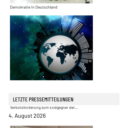
Außenpolitik | Sicherheit
Stefan Möller: Juristen machen sich mit AfD-
LETZTE PRESSEMITTEILUNGEN
Verbotsforderung zum Endgegner der
freiheitlich-demokratischen Grundordnung
4. August 2026