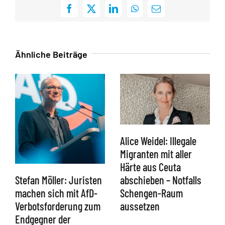
Facebook
X
LinkedIn
WhatsApp
E-
Mail
Ähnliche Beiträge
Alice Weidel: Illegale
Migranten mit aller
Härte aus Ceuta
abschieben – Notfalls
Stefan Möller: Juristen
Schengen-Raum
machen sich mit AfD-
aussetzen
Verbotsforderung zum
Endgegner der