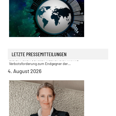
Außenpolitik | Sicherheit
Stefan Möller: Juristen machen sich mit AfD-
LETZTE PRESSEMITTEILUNGEN
Verbotsforderung zum Endgegner der
freiheitlich-demokratischen Grundordnung
4. August 2026