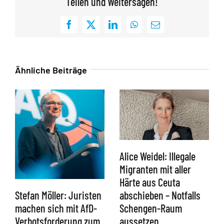
Teilen und Weitersagen!
Facebook
X
LinkedIn
WhatsApp
E-
Mail
Ähnliche Beiträge
Alice Weidel: Illegale
Migranten mit aller
Härte aus Ceuta
abschieben – Notfalls
Stefan Möller: Juristen
Schengen-Raum
machen sich mit AfD-
aussetzen
Verbotsforderung zum