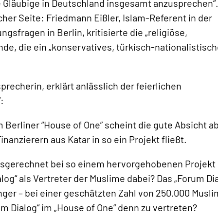
e Gläubige in Deutschland insgesamt anzusprechen“.
er Seite: Friedmann Eißler, Islam-Referent in der
sfragen in Berlin, kritisierte die „religiöse,
nde, die ein „konservatives, türkisch-nationalistisc
recherin, erklärt anlässlich der feierlichen
:
m Berliner “House of One” scheint die gute Absicht a
nzierern aus Katar in so ein Projekt fließt.
ausgerechnet bei so einem hervorgehobenen Projekt
log“ als Vertreter der Muslime dabei? Das „Forum Di
änger – bei einer geschätzten Zahl von 250.000 Musl
m Dialog“ im „House of One“ denn zu vertreten?