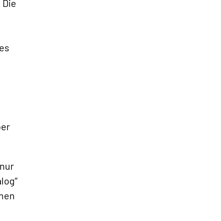
 Die
hes
ber
 nur
alog“
imen