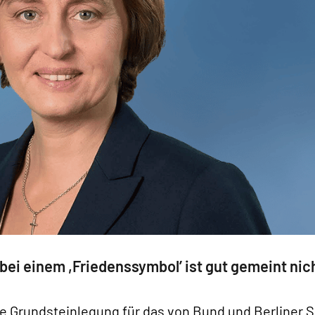
 bei einem ,Friedenssymbol’ ist gut gemeint nic
 die Grundsteinlegung für das von Bund und Berliner 