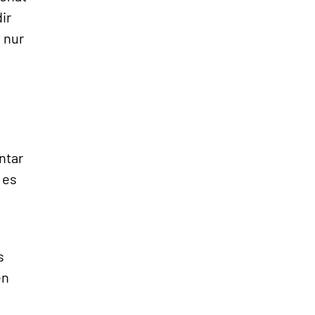
ir
 nur
ntar
 es
s
»
en