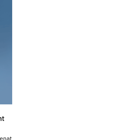
ht
Senat