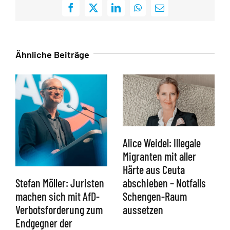
Facebook
X
LinkedIn
WhatsApp
E-
Mail
Ähnliche Beiträge
Alice Weidel: Illegale
Migranten mit aller
Härte aus Ceuta
abschieben – Notfalls
Stefan Möller: Juristen
Schengen-Raum
machen sich mit AfD-
aussetzen
Verbotsforderung zum
Endgegner der