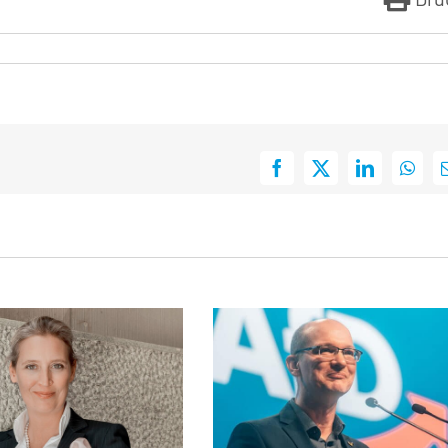
Facebook
X
LinkedIn
What