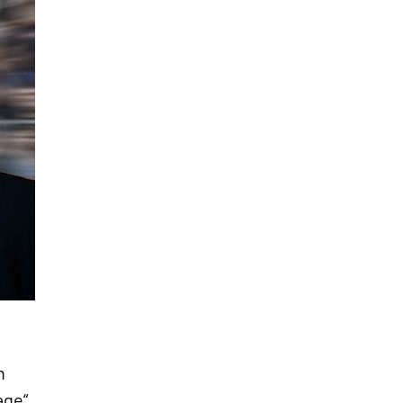
n
age“