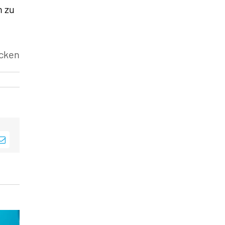
n zu
cken
sApp
E-
Mail