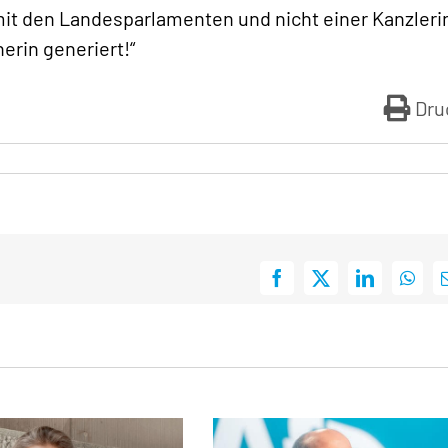
t den Landesparlamenten und nicht einer Kanzleri
herin generiert!“
Dru
Facebook
X
LinkedIn
What