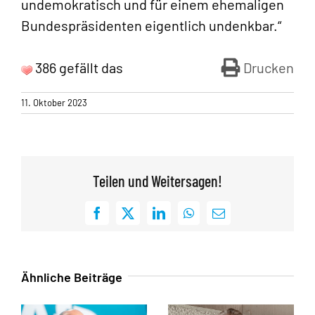
undemokratisch und für einem ehemaligen
Bundespräsidenten eigentlich undenkbar.“
386 gefällt das
Drucken
11. Oktober 2023
Teilen und Weitersagen!
Facebook
X
LinkedIn
WhatsApp
E-
Mail
Ähnliche Beiträge