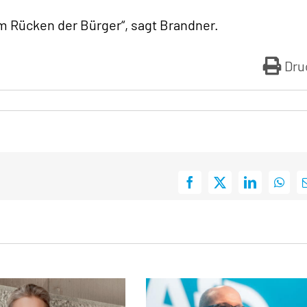
m Rücken der Bürger“, sagt Brandner.
Dru
Facebook
X
LinkedIn
What