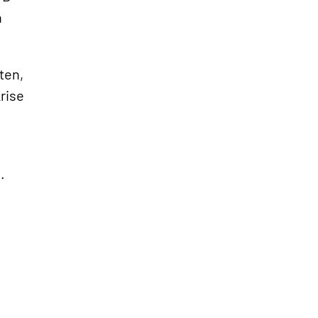
n
ten,
rise
»
.
h