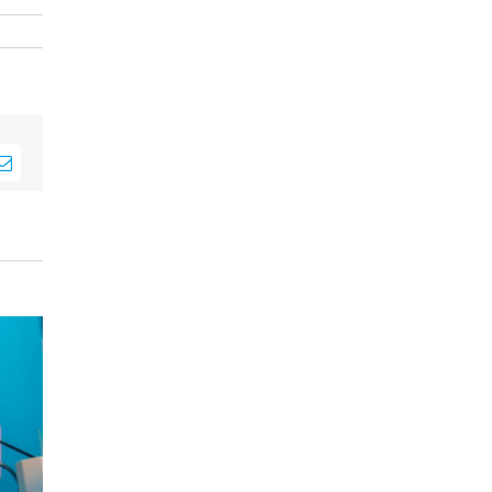
sApp
E-
Mail