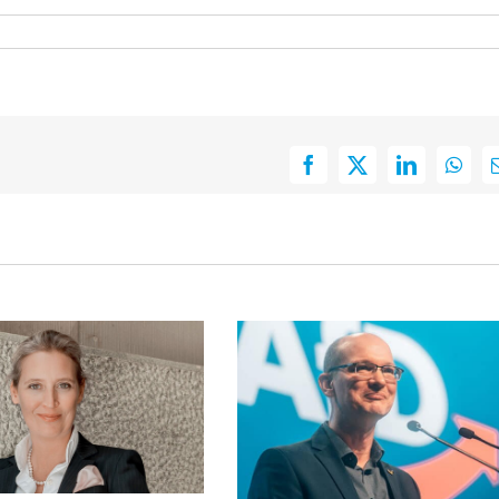
Facebook
X
LinkedIn
What