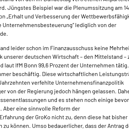
d. Jüngstes Beispiel war die Plenumssitzung am 14
ion „Erhalt und Verbesserung der Wettbewerbsfähigk
e Unternehmensbesteuerung“ lediglich von der
de.
P fand leider schon im Finanzausschuss keine Mehrhe
ck unserer deutschen Wirtschaft – den Mittelstand – 
d laut IfM Bonn 99,6 Prozent der Unternehmen tätig.
hmer beschäftig. Diese wirtschaftlichen Leistungst
n Jahrzehnten verfehlte Unternehmensfinanzpolitik
er von der Regierung jedoch hängen gelassen. Dah
assenentlassungen und es stehen noch einige bevor
 Aber eine sinnvolle Reform der
fahrung der GroKo nicht zu, denn diese hat bisher
en zu können. Umso bedauerlicher, dass der Antrag d