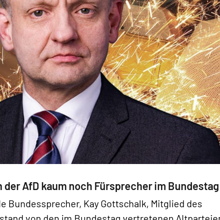
en der AfD kaum noch Fürsprecher im Bundestag
de Bundessprecher, Kay Gottschalk, Mitglied des
stand von den im Bundestag vertretenen Altparteie