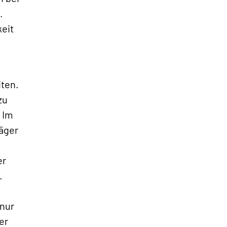
.
eit
iten.
»
zu
 Im
räger
er
.
 nur
er