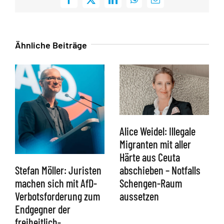
Facebook
X
LinkedIn
WhatsApp
E-
Mail
Ähnliche Beiträge
Alice Weidel: Illegale
Migranten mit aller
Härte aus Ceuta
abschieben – Notfalls
Stefan Möller: Juristen
Schengen-Raum
machen sich mit AfD-
aussetzen
Verbotsforderung zum
Endgegner der
freiheitlich-