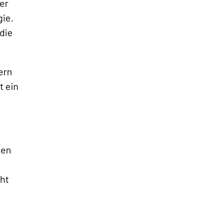
»
er
gie.
 die
ern
t ein
nen
cht