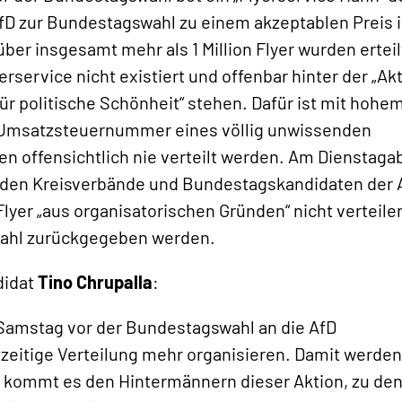
 AfD zur Bundestagswahl zu einem akzeptablen Preis 
ber insgesamt mehr als 1 Million Flyer wurden erteil
erservice nicht existiert und offenbar hinter der „Akt
ür politische Schönheit“ stehen. Dafür ist mit hohe
ie Umsatzsteuernummer eines völlig unwissenden
en offensichtlich nie verteilt werden. Am Dienstag
nden Kreisverbände und Bundestagskandidaten der 
Flyer „aus organisatorischen Gründen“ nicht verteile
Wahl zurückgegeben werden.
didat
Tino Chrupalla
:
m Samstag vor der Bundestagswahl an die AfD
zeitige Verteilung mehr organisieren. Damit werden
f kommt es den Hintermännern dieser Aktion, zu de