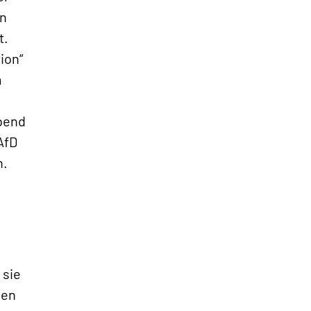
in
t.
ion“
m
abend
AfD
n.
 sie
nen