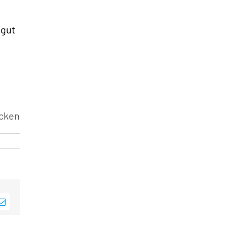
 gut
cken
sApp
E-
Mail