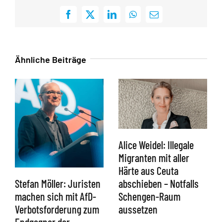
Facebook
X
LinkedIn
WhatsApp
E-
Mail
Ähnliche Beiträge
Alice Weidel: Illegale
Migranten mit aller
Härte aus Ceuta
abschieben – Notfalls
Stefan Möller: Juristen
Schengen-Raum
machen sich mit AfD-
aussetzen
Verbotsforderung zum