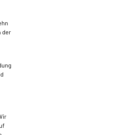
zehn
 der
»
ldung
nd
Wir
uf
e