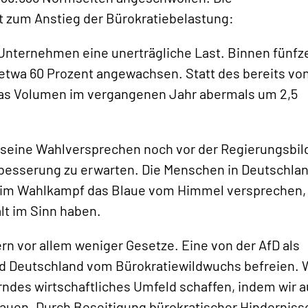
t zum Anstieg der Bürokratiebelastung:
 Unternehmen eine unerträgliche Last. Binnen fünf
twa 60 Prozent angewachsen. Statt des bereits von
as Volumen im vergangenen Jahr abermals um 2,5
r seine Wahlversprechen noch vor der Regierungsbi
besserung zu erwarten. Die Menschen in Deutschla
nen im Wahlkampf das Blaue vom Himmel versprechen,
lt im Sinn haben.
rn vor allem weniger Gesetze. Eine von der AfD als
rd Deutschland vom Bürokratiewildwuchs befreien. 
rndes wirtschaftliches Umfeld schaffen, indem wir a
bauen. Durch Beseitigung bürokratischer Hinderniss