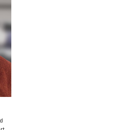
nd
rt