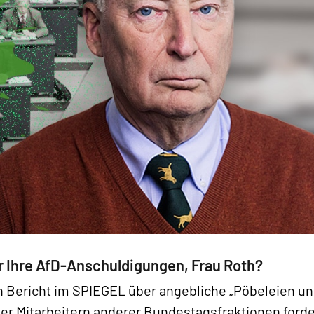
r Ihre AfD-Anschuldigungen, Frau Roth?
n Bericht im SPIEGEL über angebliche „Pöbeleien u
r Mitarbeitern anderer Bundestagsfraktionen forde