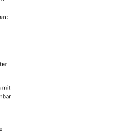
gen:
»
ter
n mit
enbar
de