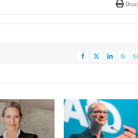
Druc
Facebook
X
LinkedIn
Whats