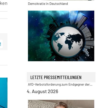
ken
App
E-
Mail
Außenpolitik | Sicherheit
Stefan Möller: Juristen machen sich mit
AfD-Verbotsforderung zum Endgegner der
LETZTE PRESSEMITTEILUNGEN
freiheitlich-demokratischen Grundordnung
4. August 2026