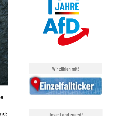
Wir zählen mit!
he
and:
Unser Land zuerst!