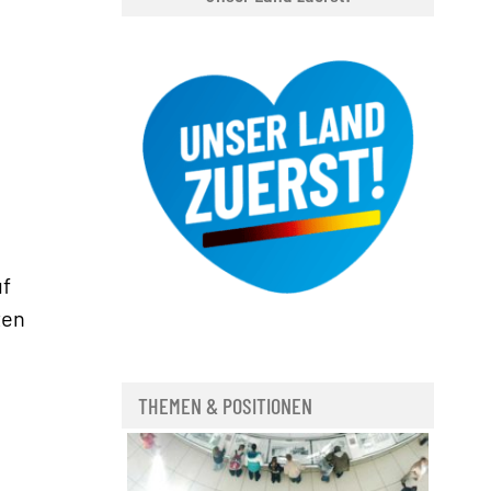
»
s
uf
ten
THEMEN & POSITIONEN
Demokratie in Deutschland