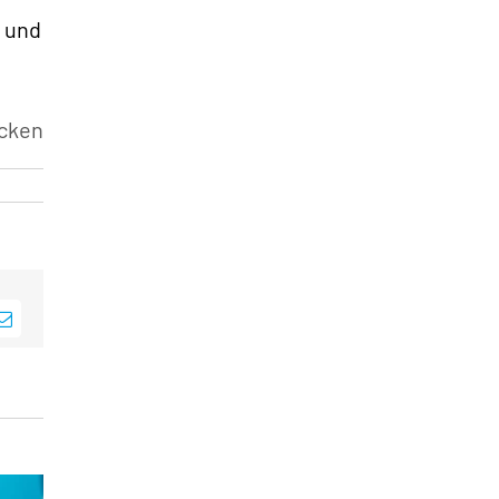
»
n und
cken
sApp
E-
Mail