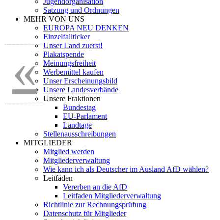
Jugendorganisation
Satzung und Ordnungen
MEHR VON UNS
EUROPA NEU DENKEN
Einzelfallticker
Unser Land zuerst!
«
Plakatspende
Meinungsfreiheit
Werbemittel kaufen
Unser Erscheinungsbild
Unsere Landesverbände
Unsere Fraktionen
Bundestag
EU-Parlament
Landtage
Stellenausschreibungen
MITGLIEDER
Mitglied werden
Mitgliederverwaltung
Wie kann ich als Deutscher im Ausland AfD wählen?
Leitfäden
Vererben an die AfD
Leitfaden Mitgliederverwaltung
Richtlinie zur Rechnungsprüfung
Datenschutz für Mitglieder