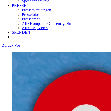
Spendenrichtlinie
PRESSE
Pressemitteilungen
Pressefotos
Pressearchiv
AfD Kompakt | Onlinemagazin
AfD TV | Video
SPENDEN
Zurück
Vor