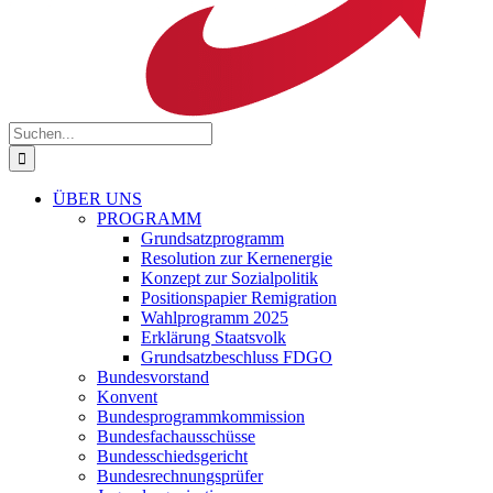
Suche
nach:
ÜBER UNS
PROGRAMM
Grundsatzprogramm
Resolution zur Kernenergie
Konzept zur Sozialpolitik
Positionspapier Remigration
Wahlprogramm 2025
Erklärung Staatsvolk
Grundsatzbeschluss FDGO
Bundesvorstand
Konvent
Bundesprogrammkommission
Bundesfachausschüsse
Bundesschiedsgericht
Bundesrechnungsprüfer