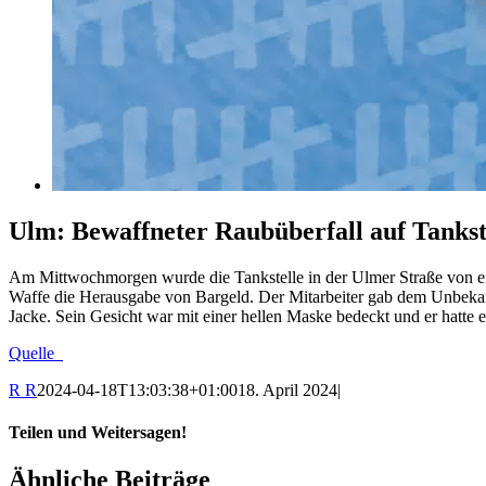
Ulm: Bewaffneter Raubüberfall auf Tankst
Am Mittwochmorgen wurde die Tankstelle in der Ulmer Straße von ei
Waffe die Herausgabe von Bargeld. Der Mitarbeiter gab dem Unbekannt
Jacke. Sein Gesicht war mit einer hellen Maske bedeckt und er hatte
Quelle
R R
2024-04-18T13:03:38+01:00
18. April 2024
|
Teilen und Weitersagen!
Facebook
X
LinkedIn
WhatsApp
E-
Ähnliche Beiträge