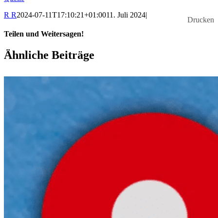
R R
2024-07-11T17:10:21+01:00
11. Juli 2024
|
Drucken
Teilen und Weitersagen!
Facebook
X
LinkedIn
WhatsApp
E-
Ähnliche Beiträge
Mail