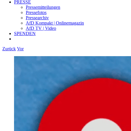
PRESSE
Pressemitteilungen
Pressefotos
Pressearchiv
AfD Kompakt | Onlinemagazin
AfD TV | Video
SPENDEN
Zurück
Vor