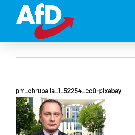
Zum
Inhalt
springen
pm_chrupalla_1_52254_cc0-pixabay