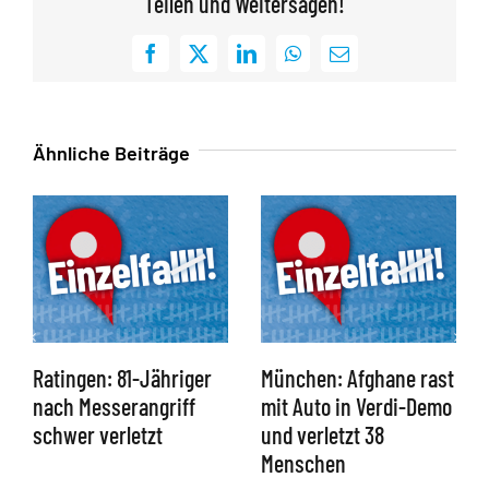
Teilen und Weitersagen!
Facebook
X
LinkedIn
WhatsApp
E-
Mail
Ähnliche Beiträge
Ratingen: 81-Jähriger
München: Afghane rast
nach Messerangriff
mit Auto in Verdi-Demo
schwer verletzt
und verletzt 38
Menschen