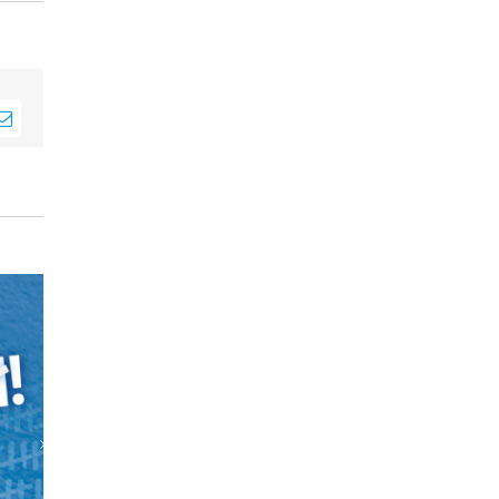
sApp
E-
Mail