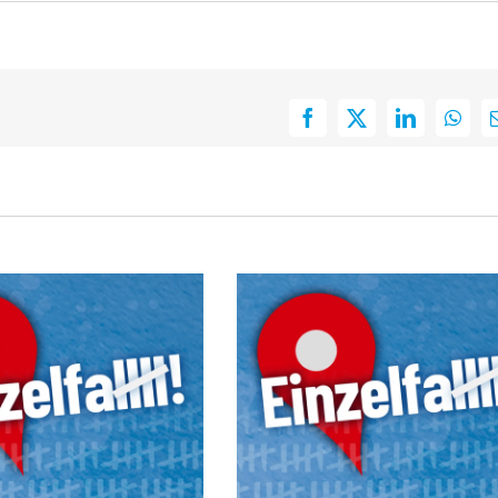
Facebook
X
LinkedIn
What