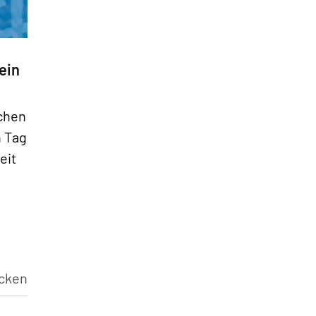
»
ein
schen
n Tag
eit
cken