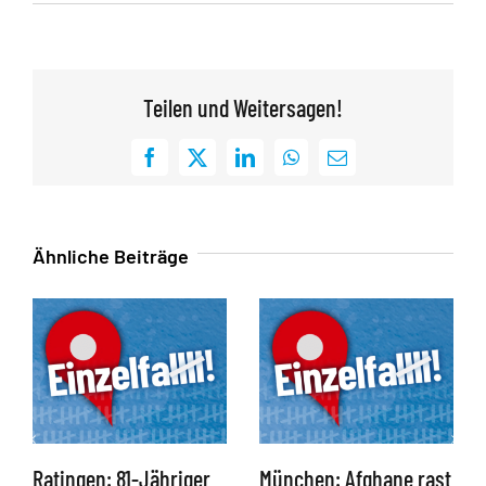
Teilen und Weitersagen!
Facebook
X
LinkedIn
WhatsApp
E-
Mail
Ähnliche Beiträge
Ratingen: 81-Jähriger
München: Afghane rast