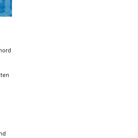
smord
nten
»
und