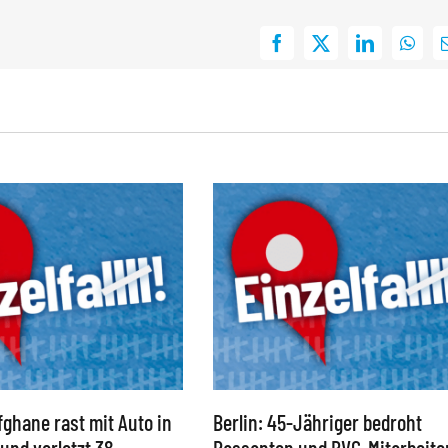
Facebook
X
LinkedIn
What
ghane rast mit Auto in
Berlin: 45-Jähriger bedroht