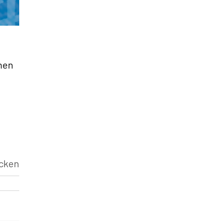
»
inen
cken