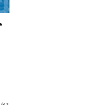
»
e
cken