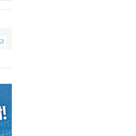
sApp
E-
Mail