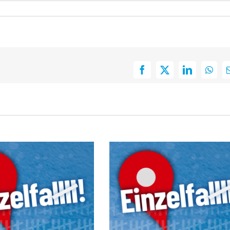
Facebook
X
LinkedIn
What