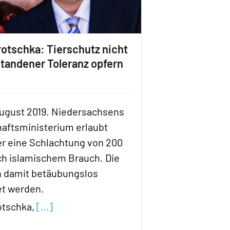
otschka: Tierschutz nicht
standener Toleranz opfern
 August 2019. Niedersachsens
aftsministerium erlaubt
r eine Schlachtung von 200
h islamischem Brauch. Die
n damit betäubungslos
et werden.
otschka,
[…]