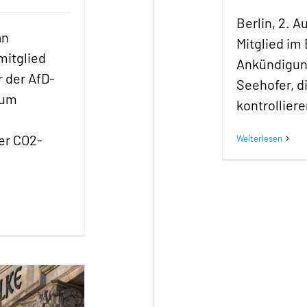
Berlin, 2. A
an
Mitglied im
mitglied
Ankündigun
r der AfD-
Seehofer, d
zum
kontrolliere
er CO2-
Weiterlesen