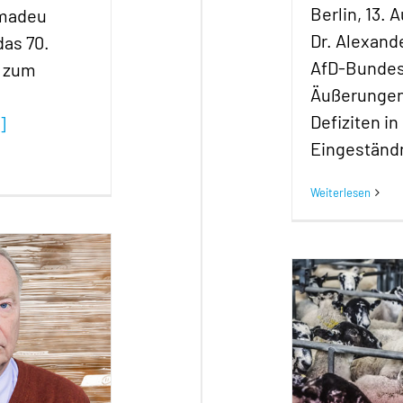
Berlin, 13.
Amadeu
Dr. Alexand
das 70.
AfD-Bundest
s zum
Äußerungen
Defiziten i
]
Eingeständ
Weiterlesen