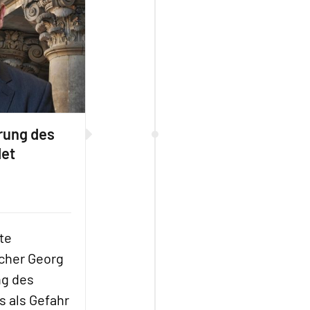
erung des
det
ste
cher Georg
ng des
 als Gefahr