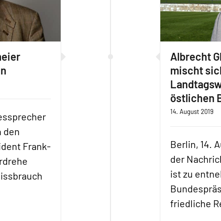
meier
Albrecht G
en
mischt sich
Landtagsw
östlichen 
14. August 2019
dessprecher
n den
Berlin, 14.
dent Frank-
der Nachric
erdrehe
ist zu entn
Missbrauch
Bundespräsi
friedliche R