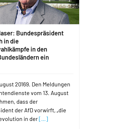
laser: Bundespräsident
 in die
ahlkämpfe in den
Bundesländern ein
 August 20169. Den Meldungen
htendienste vom 13. August
ehmen, dass der
dent der AfD vorwirft, „die
evolution in der
[…]