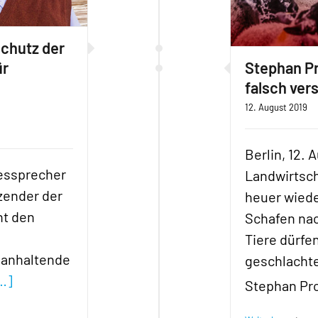
chutz der
ür
Stephan Pr
falsch ver
12. August 2019
Berlin, 12.
dessprecher
Landwirtsch
tzender der
heuer wiede
ht den
Schafen nac
Tiere dürfe
 anhaltende
geschlacht
…]
Stephan Pr