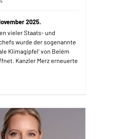
25
 November 2025.
en vieler Staats- und
chefs wurde der sogenannte
nale Klimagipfel‘ von Belém
ffnet. Kanzler Merz erneuerte