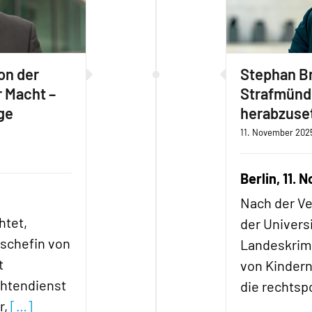
on der
Stephan Br
 Macht –
Strafmündi
ge
herabzuse
11. November 202
Berlin, 11.
Nach der Ve
htet,
der Univers
schefin von
Landeskrim
t
von Kinder
chtendienst
die rechtsp
r,
[…]