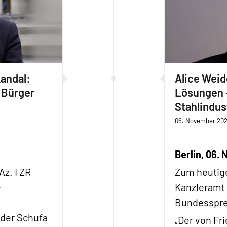
andal:
Alice Weid
 Bürger
Lösungen –
Stahlindus
06. November 20
Berlin, 06.
z. I ZR
Zum heutige
e
Kanzleramt 
Bundessprec
 der Schufa
„Der von Fr