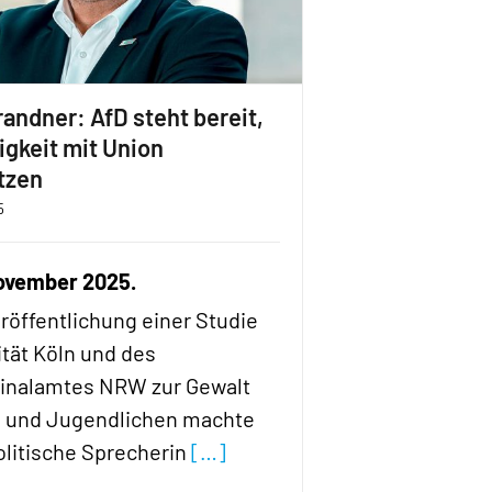
andner: AfD steht bereit,
gkeit mit Union
tzen
5
 November 2025.
röffentlichung einer Studie
ität Köln und des
inalamtes NRW zur Gewalt
n und Jugendlichen machte
olitische Sprecherin
[…]