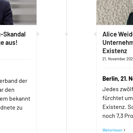
g-Skandal
Alice Weid
ge aus!
Unternehm
Existenz
21. November 202
Berlin, 21.
erband der
Jedes zwöl
ar den
fürchtet um
dem bekannt
Existenz. S
rdnete zu
noch 7,3 Pr
Weiterlesen