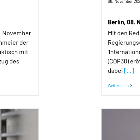
08. November 20
Berlin, 08.
9. November
Mit den Red
nmeier der
Regierungs
aktisch mit
‘Internatio
zug des
(COP30) erö
dabei
[…]
Weiterlesen