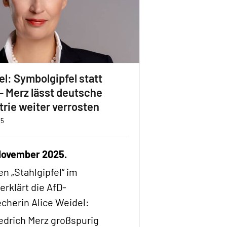
el: Symbolgipfel statt
 Merz lässt deutsche
trie weiter verrosten
25
 November 2025.
n „Stahlgipfel“ im
erklärt die AfD-
herin Alice Weidel:
iedrich Merz großspurig