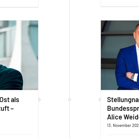
Ost als
Stellungn
uft –
Bundesspr
Alice Weid
13. November 202