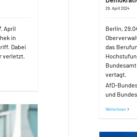
29. April 2024
 April
Berlin, 29.
hek in
Oberverwalt
iff. Dabei
das Berufu
 verletzt.
Hochstufung
Bundesamt 
vertagt.
AfD-Bundes
und Bundes
Weiterlesen