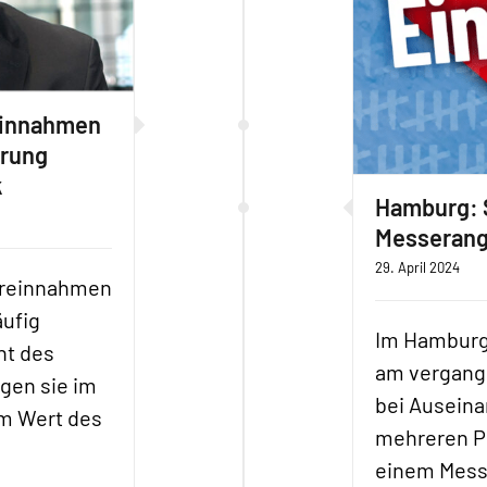
einnahmen
erung
k
Hamburg: 
Messerang
29. April 2024
uereinnahmen
äufig
Im Hamburge
ht des
am vergange
gen sie im
bei Ausein
em Wert des
mehreren P
einem Messe