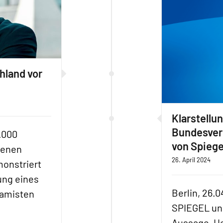
hland vor
Klarstellu
Bundesver
1.000
von Spieg
genen
26. April 2024
onstriert
tung eines
Berlin, 26.0
lamisten
SPIEGEL un
Aussage, He