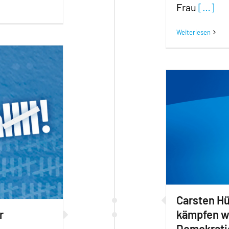
Frau
[…]
Weiterlesen
Carsten H
r
kämpfen we
Demokrati