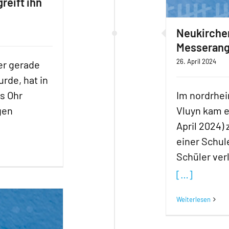
greift ihn
Neukirchen
Messerangr
26. April 2024
der gerade
urde, hat in
ns Ohr
Im nordrhe
gen
Vluyn kam e
April 2024)
einer Schul
Schüler verl
[…]
Weiterlesen