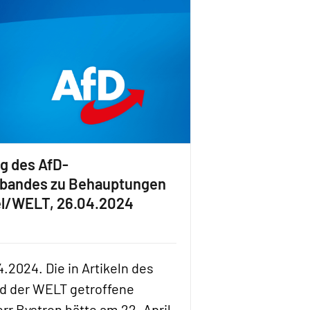
ng des AfD-
bandes zu Behauptungen
el/WELT, 26.04.2024
4.2024. Die in Artikeln des
d der WELT getroffene
rr Bystron hätte am 22. April