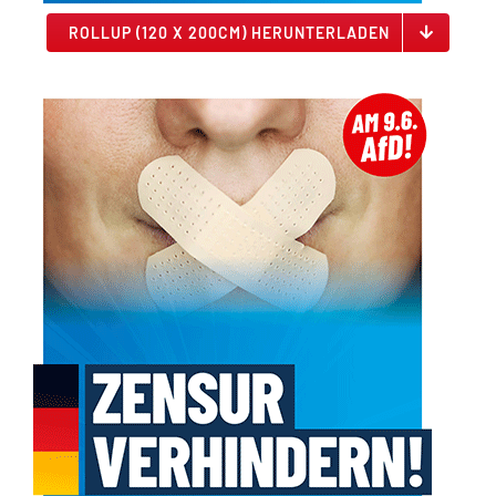
ROLLUP (120 X 200CM) HERUNTERLADEN