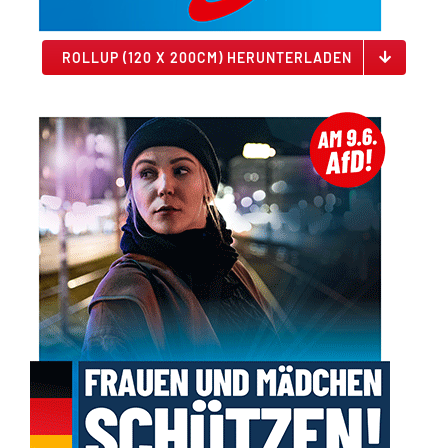
ROLLUP (120 X 200CM) HERUNTERLADEN