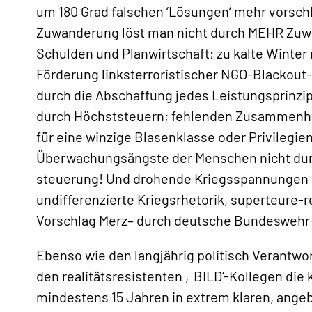
«
um 180 Grad falschen ‘Lösungen‘ mehr vorsch
Zuwanderung löst man nicht durch MEHR Zuwa
Schulden und Planwirtschaft; zu kalte Winte
Förderung linksterroristischer NGO-Blackout-
durch die Abschaffung jedes Leistungsprinzi
durch Höchststeuern; fehlenden Zusammenhal
für eine winzige Blasenklasse oder Privilegie
Überwachungsängste der Menschen nicht durc
steuerung! Und drohende Kriegsspannungen in
undifferenzierte Kriegsrhetorik, superteure-
Vorschlag Merz– durch deutsche Bundeswehr-
Ebenso wie den langjährig politisch Verantwor
den realitätsresistenten ‚BILD‘-Kollegen die
mindestens 15 Jahren in extrem klaren, ange