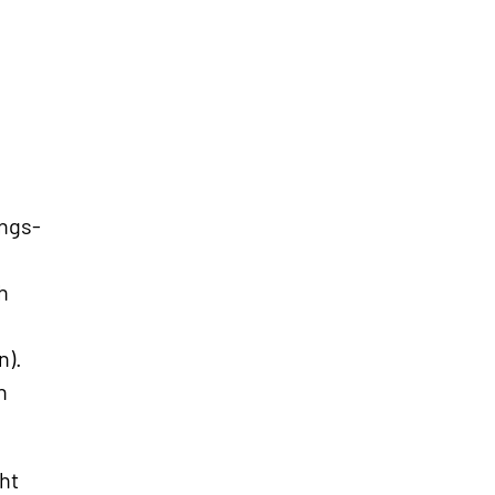
ungs-
h
n).
n
ht