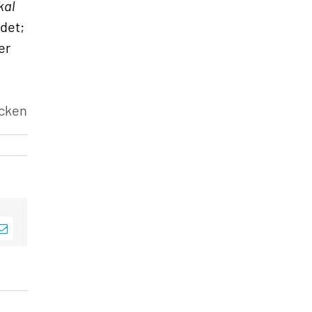
kal
det;
er
cken
sApp
E-
Mail