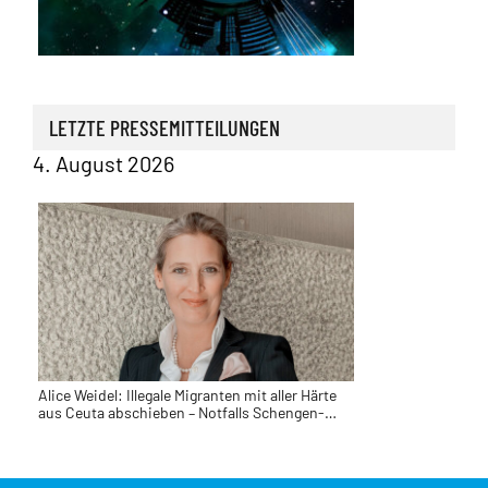
Außenpolitik | Sicherheit
Stefan Möller: Juristen machen sich mit AfD-
Verbotsforderung zum Endgegner der
freiheitlich-demokratischen Grundordnung
4. August 2026
LETZTE PRESSEMITTEILUNGEN
Alice Weidel: Illegale Migranten mit aller Härte
aus Ceuta abschieben – Notfalls Schengen-
Raum aussetzen
31. Juli 2026
Euro | Finanzen | EU