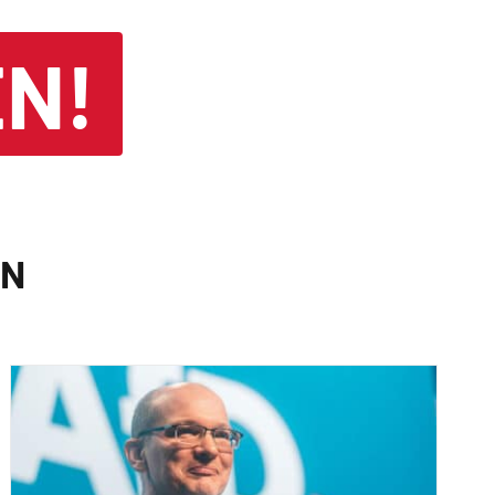
N!
EN