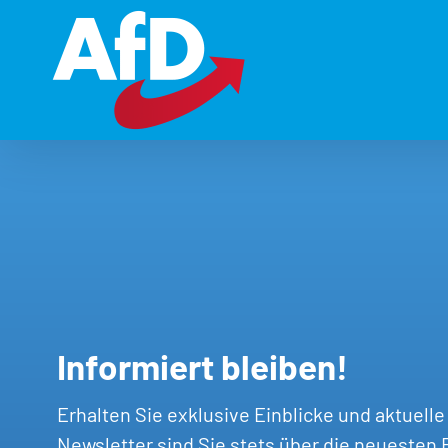
Zum
Inhalt
springen
Informiert bleiben!
Erhalten Sie exklusive Einblicke und aktuell
Newsletter sind Sie stets über die neuesten